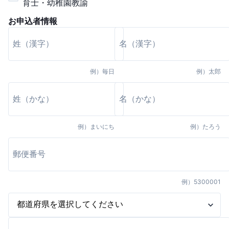
育士・幼稚園教諭
お申込者情報
例）
毎日
例）
太郎
例）
まいにち
例）
たろう
例）
5300001