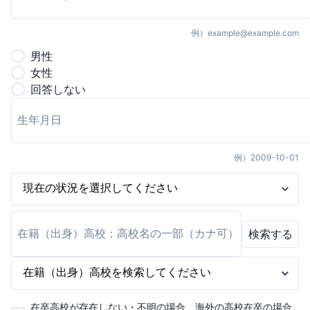
例）
example@example.com
男
性
女
性
回答しない
例）
2009-10-01
検索する
在卒高校が存在しない・不明の場合、海外の高校在卒の場合