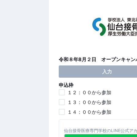
令和８年8月２日 オープンキャン
入力
申込枠
１２：００から参加
１３：００から参加
１４：００から参加
仙台接骨医療専門学校のLINE公式