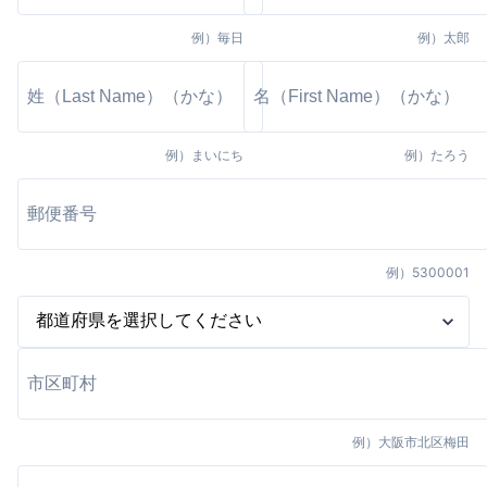
例）
毎日
例）
太郎
例）
まいにち
例）
たろう
例）
5300001
例）
大阪市北区梅田