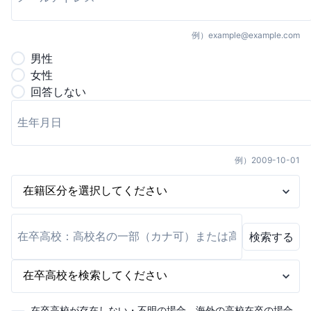
例）
example@example.com
男
性
女
性
回答しない
例）
2009-10-01
検索する
在卒高校が存在しない・不明の場合、海外の高校在卒の場合