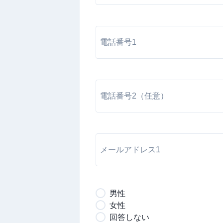
男
性
女
性
回答しない