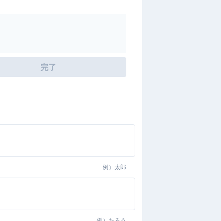
完了
例）
太郎
例）
たろう