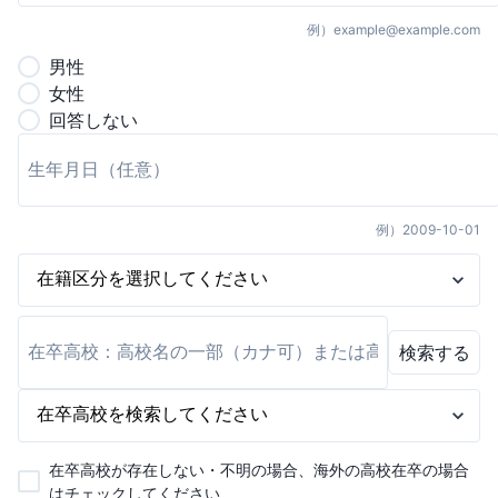
例）
example@example.com
男
性
女
性
回答しない
例）
2009-10-01
検索する
在卒高校が存在しない・不明の場合、海外の高校在卒の場合
はチェックしてください