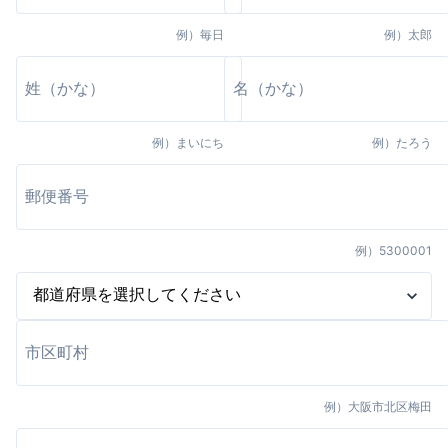
例）
毎日
例）
太郎
例）
まいにち
例）
たろう
例）
5300001
例）
大阪市北区梅田