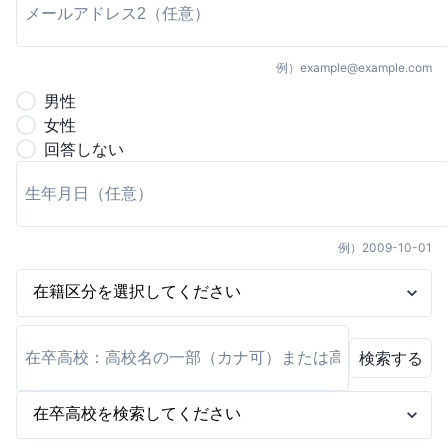
例）
example@example.com
男
性
女
性
回答しない
例）
2009-10-01
検索する