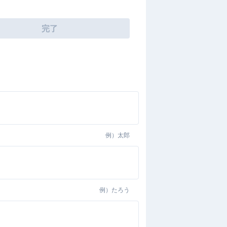
完了
例）
太郎
例）
たろう