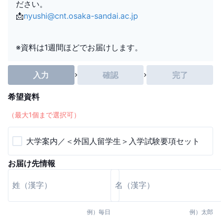
ださい。
📩
nyushi@cnt.osaka-sandai.ac.jp
※資料は1週間ほどでお届けします。
入力
確認
完了
希望資料
（最大
1
個まで選択可）
大学案内／＜外国人留学生＞入学試験要項セット
お届け先情報
例）
毎日
例）
太郎