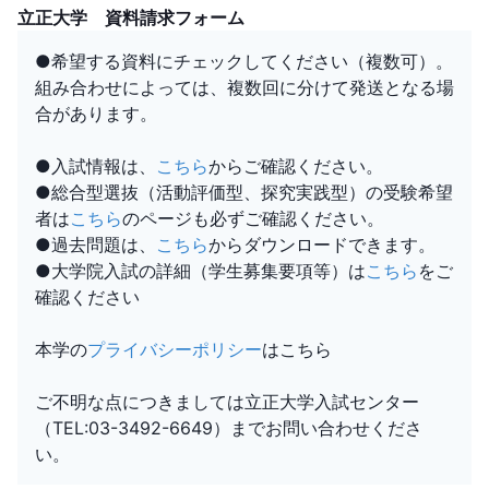
立正大学 資料請求フォーム
●希望する資料にチェックしてください（複数可）。
組み合わせによっては、複数回に分けて発送となる場
合があります。
●入試情報は、
こちら
からご確認ください。
●総合型選抜（活動評価型、探究実践型）の受験希望
者は
こちら
のページも必ずご確認ください。
●過去問題は、
こちら
からダウンロードできます。
●大学院入試の詳細（学生募集要項等）は
こちら
をご
確認ください
本学の
プライバシーポリシー
はこちら
ご不明な点につきましては立正大学入試センター
（TEL:03-3492-6649）までお問い合わせくださ
い。