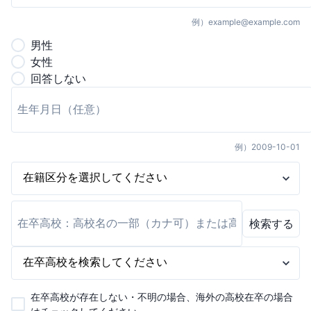
例）
example@example.com
男
性
女
性
回答しない
例）
2009-10-01
検索する
在卒高校が存在しない・不明の場合、海外の高校在卒の場合