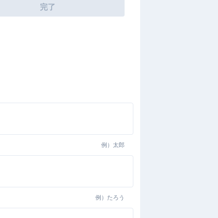
完了
例）
太郎
例）
たろう