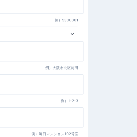
例）
5300001
例）
大阪市北区梅田
例）
1-2-3
例）
毎日マンション102号室