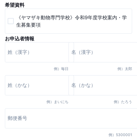
希望資料
《ヤマザキ動物専門学校》令和9年度学校案内・学
生募集要項
お申込者情報
例）
毎日
例）
太郎
例）
まいにち
例）
たろう
例）
5300001